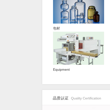
包材
Equipment
品质认证
Quality Certification