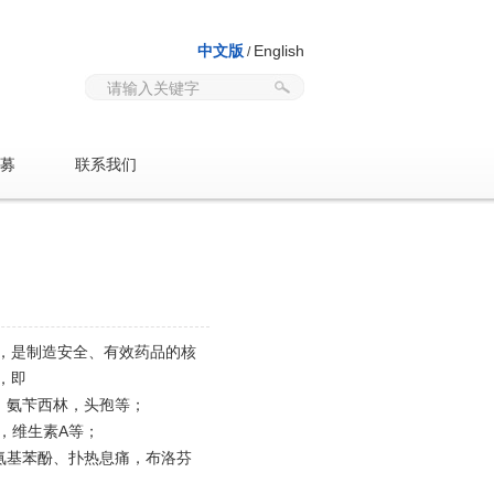
中文版
English
/
募
联系我们
，是制造安全、有效药品的核
，即
、氨苄西林，头孢等；
，维生素
A
等；
氨基苯酚、扑热息痛，布洛芬