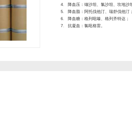
4. 降血压：缬沙坦、氯沙坦、坎地沙
5. 降血脂：阿托伐他汀、瑞舒伐他汀
6. 降血糖：格列吡嗪、格列齐特达；
7. 抗凝血：氯吡格雷。